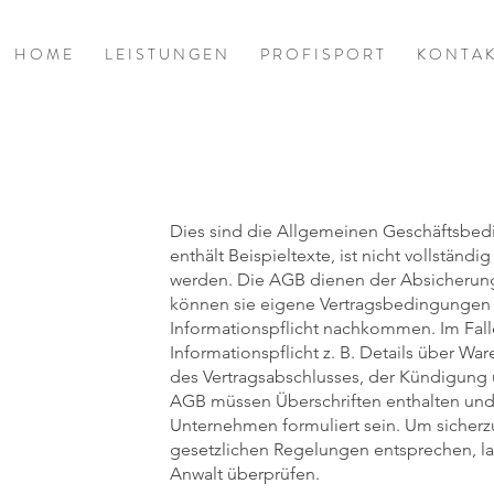
H O M E
L E I S T U N G E N
P R O F I S P O R T
K O N T A K
Dies sind die Allgemeinen Geschäftsbed
enthält Beispieltexte, ist nicht vollständi
werden. Die AGB dienen der Absicherun
können sie eigene Vertragsbedingungen 
Informationspflicht nachkommen. Im Fall
Informationspflicht z. B. Details über W
des Vertragsabschlusses, der Kündigung
AGB müssen Überschriften enthalten und
Unternehmen formuliert sein. Um sicher
gesetzlichen Regelungen entsprechen, la
Anwalt überprüfen.